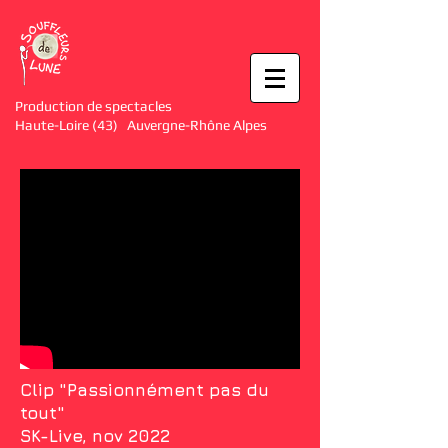
Production de spectacles
Haute-Loire (43) Auvergne-Rhône Alpes
Clip "Passionnément pas du
tout"
SK-Live, nov 2022